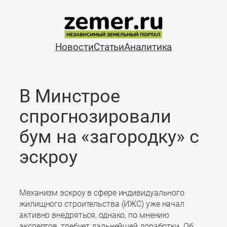
Перейти
к
содержимому
Новости
Статьи
Аналитика
В Минстрое
спрогнозировали
бум на «загородку» с
эскроу
Механизм эскроу в сфере индивидуального
жилищного строительства (ИЖС) уже начал
активно внедряться, однако, по мнению
экспертов, требует дальнейшей доработки. Об