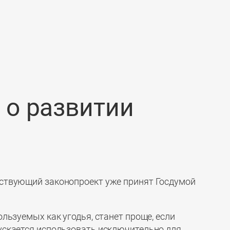
 о развитии
тствующий законопроект уже принят Госдумой
льзуемых как угодья, станет проще, если
ускается использовать исключительно для