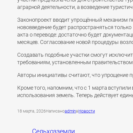
аграрной деятельности, а возведение туристи
Законопроект вводит упрощённый механизм пе
нововведение будет распространяться только 
акта о переводе: достаточно будет документац
месяцев. Согласование новой процедуры возл
Создавать подобные участки смогут исключит
требованиям, установленным правительством
Авторы инициативы считают, что упрощение пр
Кроме того, напомним, что с 1 марта вступили
использования земель. Теперь действует един
18 марта, 2026
Написано
admin
в
Новости
Сельхозземли